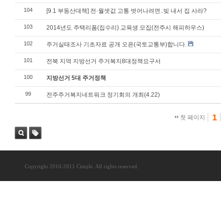
104
[9.1 부동산대책] 전·월셋값 고통 벗어나려면..빚 내서 집 사라?
103
2014년도 주택리폼(집수리) 교육생 모집(전주시 해피하우스)
102
주거실태조사 기초자료 공개 오픈(국토교통부)합니다.
101
전북 지역 지방선거 주거복지8대정책요구서
100
지방선거 5대 주거정책
99
전주주거복지네트워크 정기회의 개최(4.22)
1
첫 페이지
검색
태그
Copyright 2010-2011 Cimple. All rights reserved.