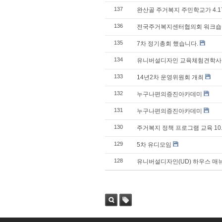
137
완산골 주거복지 주민학교가 4.1
136
전국주거복지센터협의회 워크숍
135
7차 정기총회 했습니다.
134
유니버설디자인 교육체험견학사업
133
14년2차 운영위원회 개최
132
누구나편의증진아카데미
131
누구나편의증진아카데미
130
주거복지 정책 프로그램 교육 10.
129
5차 유디모임
128
유니버설디자인(UD) 하우스 매
검색
태그