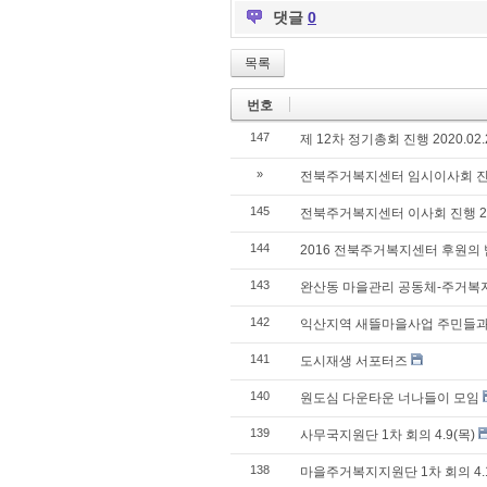
댓글
0
목록
번호
147
제 12차 정기총회 진행 2020.02.2
»
전북주거복지센터 임시이사회 진행 20
145
전북주거복지센터 이사회 진행 2020
144
2016 전북주거복지센터 후원의 
143
완산동 마을관리 공동체-주거
142
익산지역 새뜰마을사업 주민들과
141
도시재생 서포터즈
140
원도심 다운타운 너나들이 모임
139
사무국지원단 1차 회의 4.9(목)
138
마을주거복지지원단 1차 회의 4.