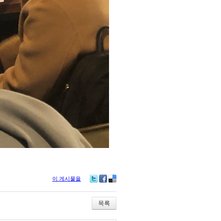
이 게시물을
Tw
Fa
De
itte
ce
lici
r
bo
ou
목록
ok
s