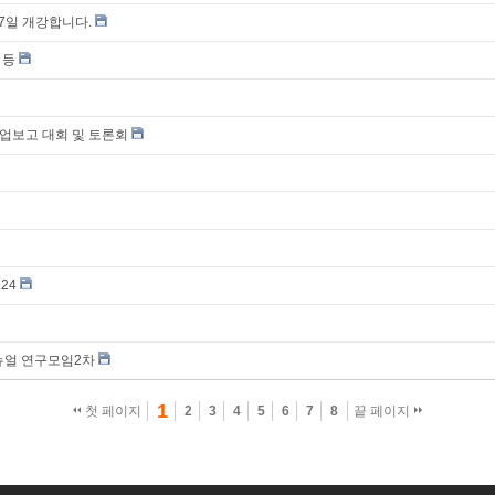
7일 개강합니다.
 등
보고 대회 및 토론회
24
뉴얼 연구모임2차
1
첫 페이지
2
3
4
5
6
7
8
끝 페이지