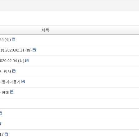
제목
5 (화)
20.02.11 (화)
.02.04 (화)
밤 행사
복지동네마들기
 함께
17