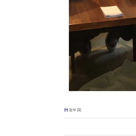
첨부 [
1
]