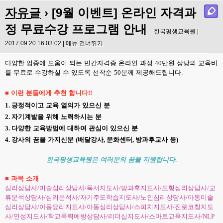
자유글
› [9월 이벤트] 온라인 자격과
정 무료수강 프로그램 안내
한국평생교육원 |
2017.09.20 16:03:02 |
메뉴 건너뛰기
다양한 업종에 도움이 되는 민간자격증 온라인 과정
40
만원 상당의 교육비
를 무료로 수강하실 수 있도록 선착순
50
분께 제공해드립니다
.
■
이런 분들에게 추천 합니다
!!
1.
긍정적이고 교육 열의가 있으신 분
2.
자기계발을 위해 노력하시는 분
3.
다양한 교육방법에 대하여 관심이 있으신 분
4.
강사의 꿈을 가지신분
(
배달강사
,
문화센터
,
방과후교사 등
)
한국평생교육원은 여러분의 꿈을 지원합니다
.
■
과목 소개
심리상담사
/
미술심리상담사
/
독서지도사
/
방과후지도사
/
도형심리상담사
/
교
류분석상담사
/
심리분석사
/
자기주도학습지도사
/
노인심리상담사
/
아동미술
심리상담사
/
아동요리지도사
/
아동심리상담사
/
스피치지도사
/
진로코칭지도
사
/
인성지도사
/
학교폭력예방상담사
/
리더십지도사
/
스마트교육지도사
/NLP