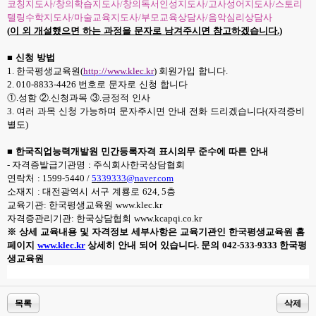
코칭지도사
/
창의학습지도사
/
창의독서인성지도사
/
고사성어지도사
/
스토리
텔링수학지도사
/
마술교육지도사
/
부모교육상담사
/
음악심리상담사
(
이 외 개설했으면 하는 과정을 문자로 남겨주시면 참고하겠습니다
.)
■
신청 방법
1.
한국평생교육원
(
http://www.klec.kr
)
회원가입 합니다
.
2. 010-8833-4426
번호로 문자로 신청 합니다
⓵
.
성함
②
.
신청과목
③
.
긍정적 인사
3.
여러 과목 신청 가능하며 문자주시면 안내 전화 드리겠습니다
(
자격증비
별도
)
■
한국직업능력개발원 민간등록자격 표시의무 준수에 따른 안내
-
자격증발급기관명
:
주식회사한국상담협회
연락처
: 1599-5440 /
5339333@naver.com
소재지
:
대전광역시 서구 계룡로
624, 5
층
교육기관
:
한국평생교육원
www.klec.kr
자격증관리기관
:
한국상담협회
www.kcapqi.co.kr
※
상세 교육내용 및 자격정보 세부사항은 교육기관인 한국평생교육원 홈
페이지
www.klec.kr
상세히 안내 되어 있습니다
.
문의
042-533-9333
한국평
생교육원
목록
삭제