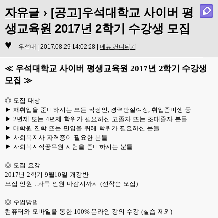
자유글
› [공고]우석대학교 사이버 평
생교육원 2017년 2학기 수강생 모집
♥
우석대 | 2017.08.29 14:02:28 |
메뉴 건너뛰기
≪
우석대학교 사이버 평생교육원
년
학기 수강생
2017
2
모집
≫
◎
모집 대상
▶
재취업을 준비하시는 모든 직장인
,
경력단절여성
,
취업준비생 등
▶
2
년제 또는
4
년제 학위가 필요하신 고졸자 또는 초대졸자 분들
▶
대학원 진학 또는 편입을 위해 학위가 필요하신 분들
▶
사회복지사 자격증이 필요한 분들
▶
사회복지직공무원 시험을 준비하시는 분들
◎
모집 요강
2017
년
2
학기
9
월
10
일 개강반
모집 인원
:
과목 인원 마감시까지
(
선착순 모집
)
◎
수업방법
컴퓨터와 모바일을 통한
100%
온라인 강의 수강
(
실습 제외
)