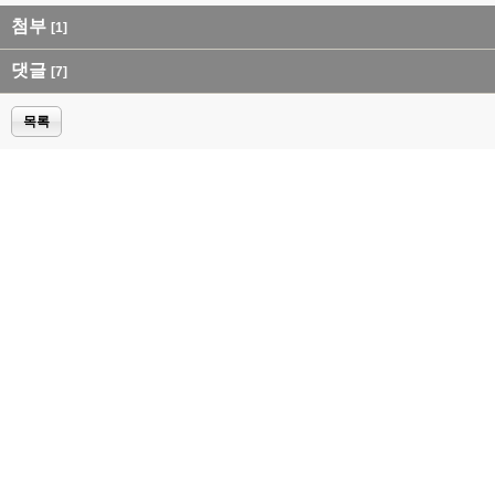
첨부
[1]
댓글
[7]
목록