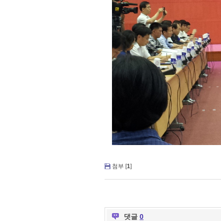
첨부 [
1
]
댓글
0