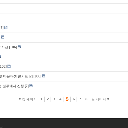
37]
]
 사진
[106]
[102]
및 마을재생 콘서트
[2]
[106]
숍-전주에서 진행
[7]
5
첫 페이지
1
2
3
4
6
7
8
끝 페이지
ved.