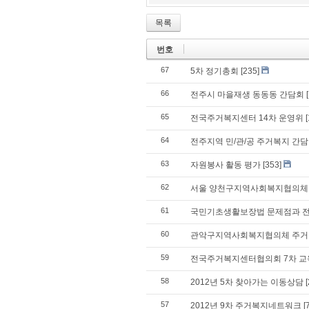
목록
번호
67
5차 정기총회
[235]
66
전주시 마을재생 동동동 간담회
65
전국주거복지센터 14차 운영위
[
64
전주지역 민/관/공 주거복지 간담
63
자원봉사 활동 평가
[353]
62
서울 양천구지역사회복지협의체
61
국민기초생활보장법 문제점과 
60
관악구지역사회복지협의체 주거
59
전국주거복지센터협의회 7차 
58
2012년 5차 찾아가는 이동상담
[
57
2012년 9차 주거복지네트워크
[