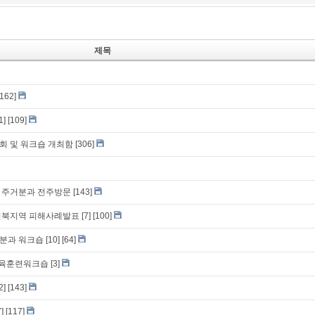
제목
[162]
1]
[109]
회 및 워크숍 개최함
[306]
 주거분과 전주방문
[143]
전북지역 피해사례발표
[7]
[100]
분과 워크숍
[10]
[64]
교육훈련워크숍
[3]
2]
[143]
7]
[117]