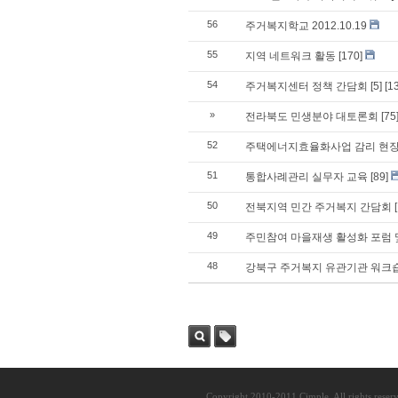
56
주거복지학교 2012.10.19
55
지역 네트워크 활동
[170]
54
주거복지센터 정책 간담회
[5]
[1
»
전라북도 민생분야 대토론회
[75
52
주택에너지효율화사업 감리 현장
51
통합사례관리 실무자 교육
[89]
50
전북지역 민간 주거복지 간담회
49
주민참여 마을재생 활성화 포럼 
48
강북구 주거복지 유관기관 워크
검색
태그
Copyright 2010-2011 Cimple. All rights reser